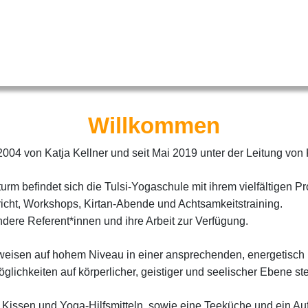
Willkommen
2004 von Katja Kellner und seit Mai 2019 unter der
Leitung von 
turm befindet sich die Tulsi-Yogaschule mit ihrem
vielfältigen 
cht, Workshops, Kirtan-Abende und Achtsamkeitstraining.
ere Referent*innen und ihre Arbeit zur Verfügung.
sweisen auf hohem Niveau in einer ansprechenden,
energetisch
öglichkeiten
auf körperlicher, geistiger und seelischer Ebene st
 Kissen und Yoga-Hilfsmitteln, sowie eine Teeküche
und ein Au