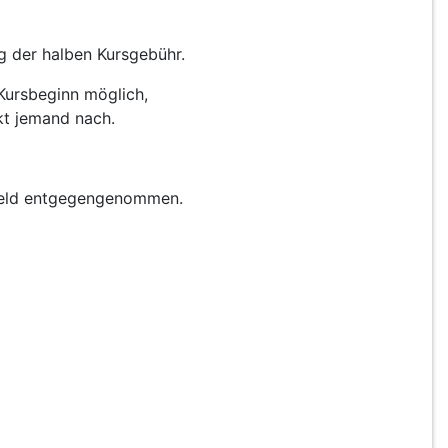
ng der halben Kursgebühr.
nn möglich,
nd nach.
gegengenommen.