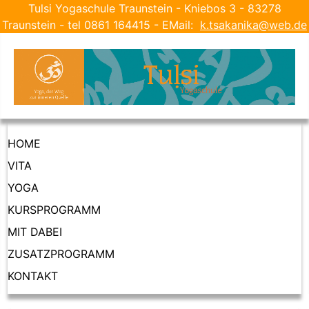
Tulsi Yogaschule Traunstein - Kniebos 3 - 83278
Traunstein - tel 0861 164415 - EMail:
k.tsakanika@web.de
HOME
VITA
YOGA
KURSPROGRAMM
MIT DABEI
ZUSATZPROGRAMM
KONTAKT